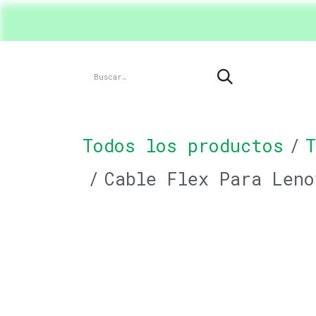
Ir al contenido
Inicio
Shop
Product
Todos los productos
T
Cable Flex Para Leno