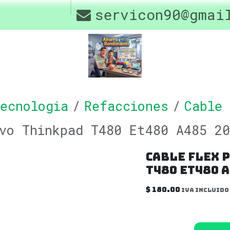
os
Drivers
servicon90@gmai
Contáctenos
Of
ecnologia
Refacciones
Cable
vo Thinkpad T480 Et480 A485 20
Cable Flex 
T480 Et480 A
$
180.00
IVA incluido