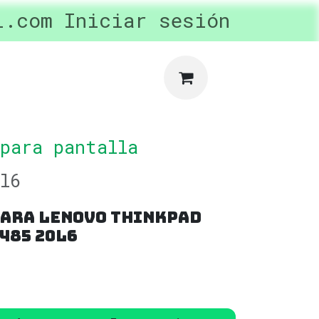
l.com
ertas y Promociones
Iniciar sesión
privac
 para pantalla
l6
Para Lenovo Thinkpad
485 20l6