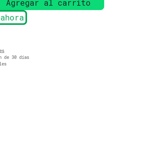
Agregar al carrito
ahora
es
n de 30 días
les