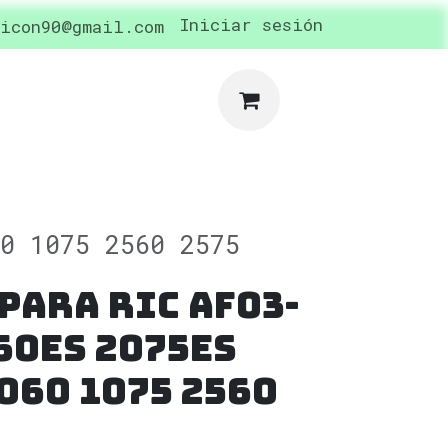
cidad
Cita
Iniciar sesión
icon90@gmail.com
60 1075 2560 2575
 para Ric AF03-
60ES 2075ES
060 1075 2560