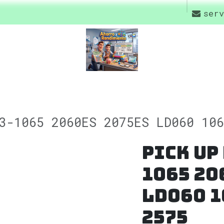
rs
Contáctenos
Ofertas y Promociones
priva
serv
3-1065 2060ES 2075ES LD060 10
Pick up
1065 20
LD060 1
2575