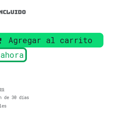
ncluido
Agregar al carrito
ahora
es
n de 30 días
les