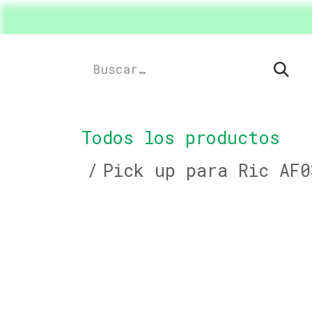
Ir al contenido
Inicio
Shop
Productos
Drive
Todos los productos
Pick up para Ric AF0