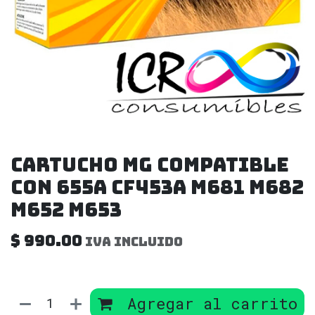
Cartucho Mg compatible
con 655A CF453A m681 m682
m652 m653
$
990.00
IVA incluido
Agregar al carrito