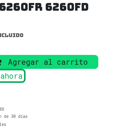
6260FR 6260FD
ncluido
Agregar al carrito
ahora
es
n de 30 días
les