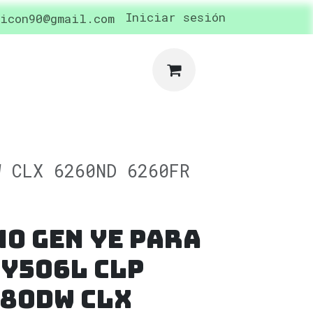
cidad
Cita
Iniciar sesión
icon90@gmail.com
W CLX 6260ND 6260FR
o Gen Ye para
 Y506L CLP
680DW CLX