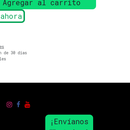
Agregar al carrito
ahora
es
n de 30 días
les