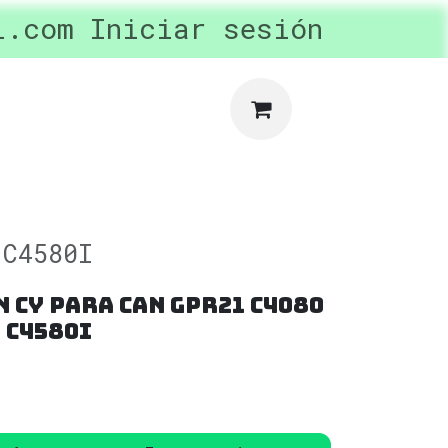
l.com
ertas y Promociones
Iniciar sesión
privac
 C4580I
 Cy para Can GPR21 C4080
 C4580I