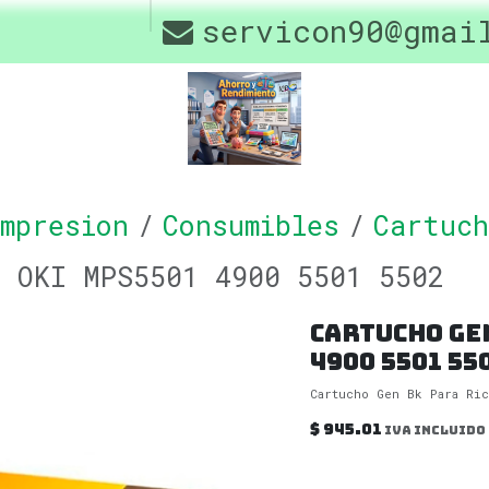
os
Drivers
servicon90@gmai
Contáctenos
Of
mpresion
Consumibles
Cartuch
a OKI MPS5501 4900 5501 5502
Cartucho Ge
4900 5501 55
Cartucho Gen Bk Para Ri
$
945.01
IVA incluido