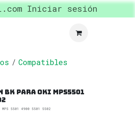
l.com
ertas y Promociones
Iniciar sesión
privac
os
Compatibles
n Bk Para OKI MPS5501
02
c MPS 5501 4900 5501 5502