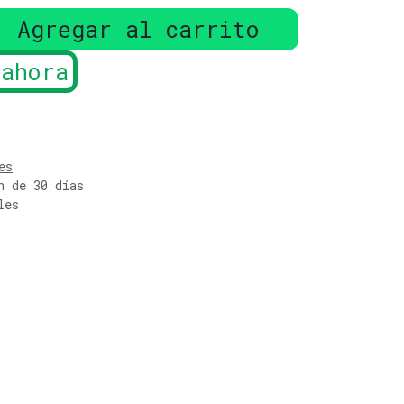
Agregar al carrito
ahora
es
n de 30 días
les