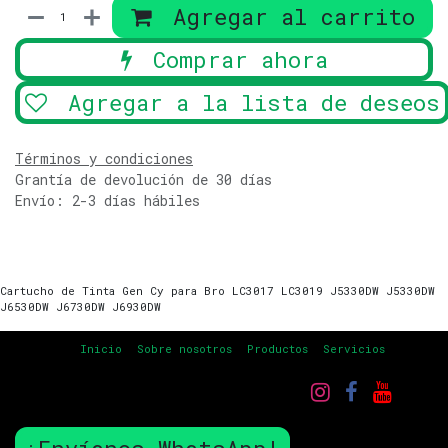
Agregar al carrito
Comprar ahora
Agregar a la lista de deseos
Términos y condiciones
Grantía de devolución de 30 días
Envío: 2-3 días hábiles
Cartucho de Tinta Gen Cy para Bro LC3017 LC3019 J5330DW J5330DW
J6530DW J6730DW J6930DW
Inicio
Sobre nosotros
Productos
Servicios