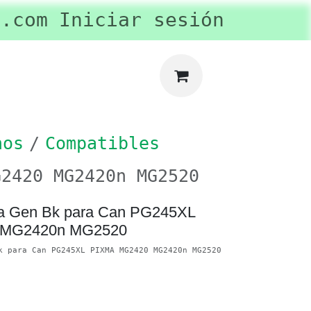
l.com
ertas y Promociones
Iniciar sesión
privac
os
Compatibles
G2420 MG2420n MG2520
Tinta Gen Bk para Can
MA MG2420 MG2420n
k para Can PG245XL PIXMA MG2420 MG2420n MG2520