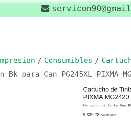
os
Drivers
servicon90@gmai
Contáctenos
Of
mpresion
Consumibles
Cartuch
en Bk para Can PG245XL PIXMA M
Cartucho de 
PG245XL PIX
MG2520
Cartucho de Tinta Gen B
$
339.78
IVA incluido