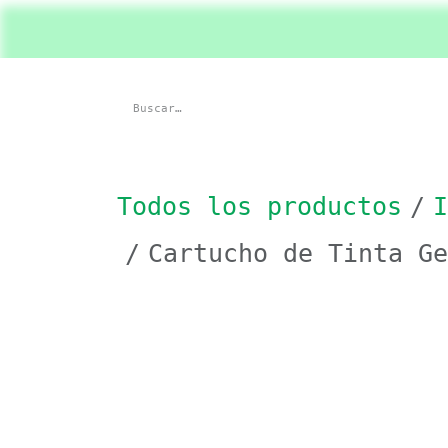
Ir al contenido
Inicio
Shop
Product
Todos los productos
I
Cartucho de Tinta G