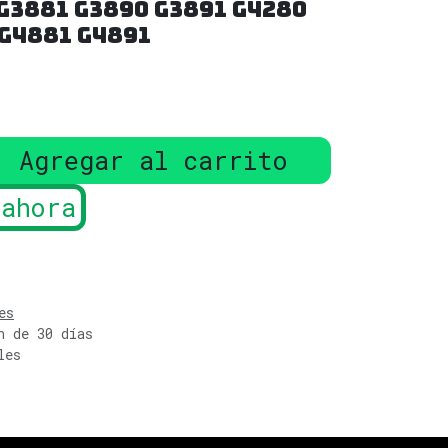
G3881 G3890 G3891 G4280
 G4881 G4891
Agregar al carrito
ahora
es
n de 30 días
les