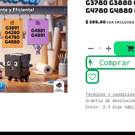
G3780 G3880 
G4780 G4880
$
399.00
IVA incluido
Comprar 
Términos y condicion
Grantía de devolució
Envío: 2-3 días hábi