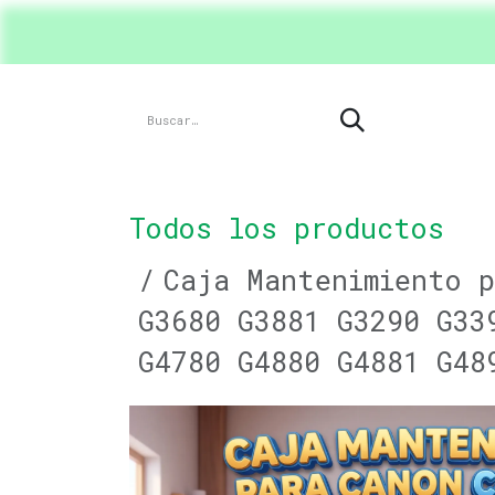
Ir al contenido
Inicio
Shop
Product
Todos los productos
Caja Mantenimiento p
G3680 G3881 G3290 G33
G4780 G4880 G4881 G48