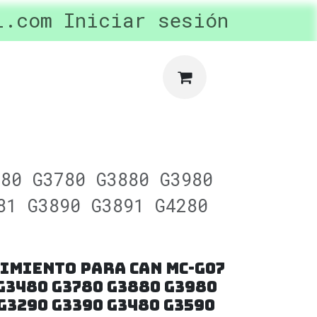
l.com
ertas y Promociones
Iniciar sesión
privac
480 G3780 G3880 G3980
81 G3890 G3891 G4280
imiento para Can mc-g07
G3480 G3780 G3880 G3980
G3290 G3390 G3480 G3590