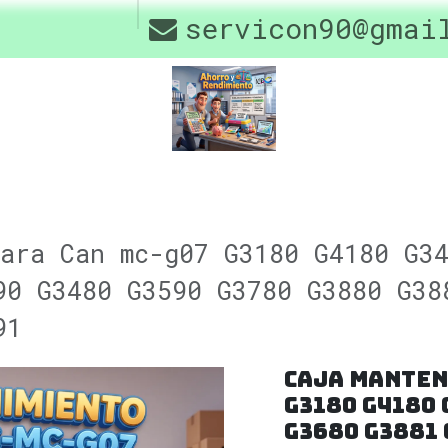
os
Drivers
servicon90@gmai
Contáctenos
Of
ara Can mc-g07 G3180 G4180 G3
90 G3480 G3590 G3780 G3880 G38
91
Caja Manten
G3180 G4180 
G3680 G3881 