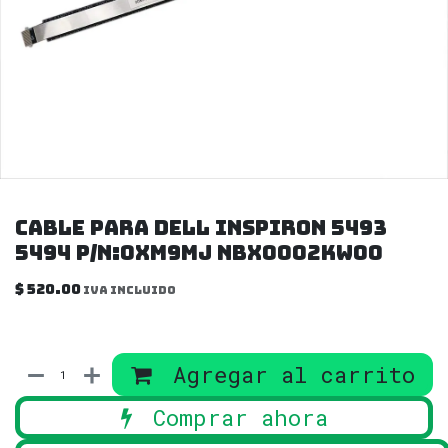
Cable Para Dell Inspiron 5493
5494 P/n:0xm9mj Nbx0002kw00
$
520.00
IVA incluido
Agregar al carrito
Comprar ahora